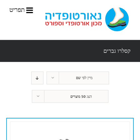
לג
תוכן
קסלרו גברים
מיין לפי
שם
הצג
50 מוצרים