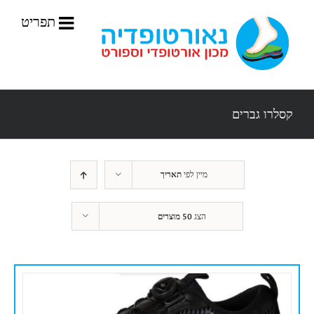
לג
תוכן
קסלרו גברים
מיין לפי
תאריך
הצג
50 מוצרים