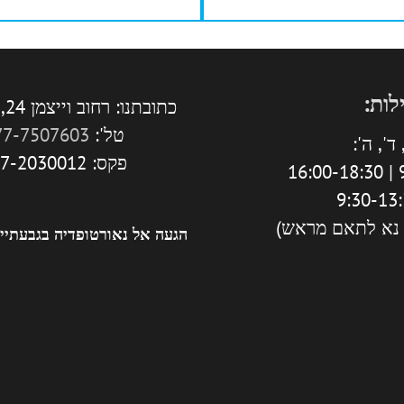
לות:
כתובתנו: רחוב וייצמן 24, גבעתיים.
טל':
77-7507603
ד', ה':
פקס: 077-2030012
9
 נא לתאם מראש)
הגעה אל נאורטופדיה בגבעתיי