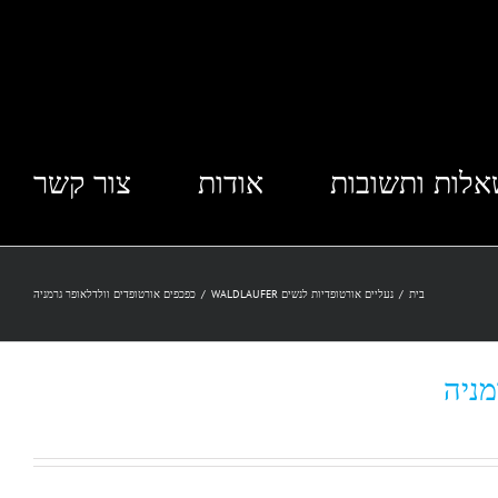
לות ותשובות
אודות
צור קשר
בית
/
נעליים אורטופדיות לנשים WALDLAUFER
/
כפכפים אורטופדים וולדלאופר גרמניה
מניה