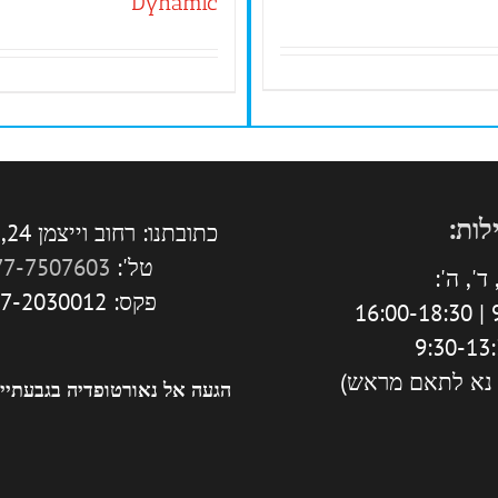
Dynamic
לות:
כתובתנו: רחוב וייצמן 24, גבעתיים.
טל':
77-7507603
ד', ה':
פקס: 077-2030012
9
 נא לתאם מראש)
הגעה אל נאורטופדיה בגבעתיי