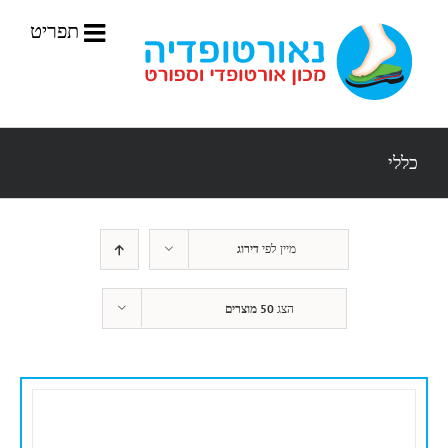
לג
תוכן
כללי
מיין לפי
דירוג
הצג
50 מוצרים