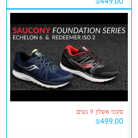
₪
449.00
סקוני אשלון 9 נשים
₪
499.00