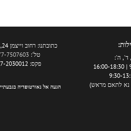
לות:
כתובתנו: רחוב וייצמן 24, גבעתיים.
טל':
77-7507603
ד', ה':
פקס: 077-2030012
9
 נא לתאם מראש)
הגעה אל נאורטופדיה בגבעתיי