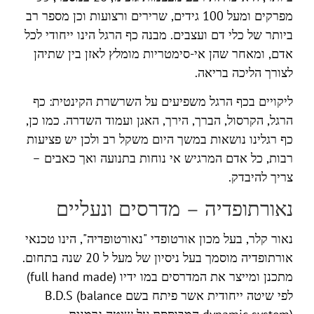
מפרקים ומעל 100 גידים, שרירים ורצועות וכן מספר רב
ביותר של כלי דם ועצבים. מבנה כף הרגל הינו ייחודי לכל
אדם, ומאחר שהן אי-סימטריות מומלץ לאזן בין שתיהן
לצורך הליכה בריאה.
ליקויים בכף הרגל משפיעים על השרשרת הקינטית: כף
הרגל, הקרסול, הברך, הירך, האגן ועמוד השדרה. כמו כן,
כף רגלינו נושאות במשך היום משקל רב ולכן יש פציעות
רבות, כל אדם המרגיש אי נוחות בתנועה ואך כאבים –
צריך להיבדק.
נאורתופדיה – מדרסים ונעליים
נאור קלר, בעל מכון אורטופדי "נאורטופדיה", הינו טכנאי
אורתופדיה מוסמך בעל ניסיון של מעל ל 20 שנה בתחום.
מתכנן ומייצר את המדרסים במו ידיו (full hand made)
לפי שיטה ייחודית אשר פיתח בשם B.D.S (balance