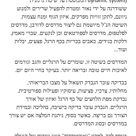
dynamic system) המבוססת על שיטה גרמנית
ששודרגה על ידי נאור ומטרת להפעיל שרירים ולמנוע
ניוונם, לתקן זוויות מפרקים, איזון הגוף ומנח עצמות.
השיטה הנ"ל מיושמת גם ליצור מדרסים לדורבן, מדרסים
לפלטפוס, מדרסים לספורטאים וכן לנקעים. שברי מאמץ,
דלקות בגידים, כאבים בכריות בכף הרגל, פצעים, יבלות
ועוד…
המדרסים בשיטה זו, שומרים על הרגליים והגב וגורמים
לאיכות חיים טובה ובריאה יותר. בעיקר בחיי היום יום.
בבדיקה עובר הנבדק תשאול על מצבו הבריאותי,
מחלותיו, צרכיו, פציעות, עיסוקיו ופעילות ספורטיבית.
נבדקת מפת הלחצים של כף הרגל ואיזון של אורך
הרגליים. הנבדק עובר בדיקה בישיבה, בהליכה ובמידת
הצורך גם בריצה. כאשר בסוף, ניתנת המלצה אם יש צורך
במדרסים ובסוג המדרסים.
בנוסף לכך, למכון "נאורטופדיה" ישנו שירות של הנעלה