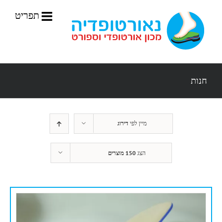
לג
תוכן
חנות
מיין לפי
דירוג
הצג
150 מוצרים