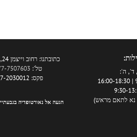
לות:
כתובתנו: רחוב וייצמן 24, גבעתיים.
טל':
77-7507603
ד', ה':
פקס: 077-2030012
9
 נא לתאם מראש)
הגעה אל נאורטופדיה בגבעתיי