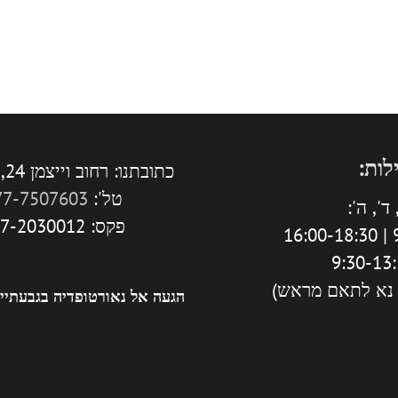
לות:
כתובתנו: רחוב וייצמן 24, גבעתיים.
טל':
77-7507603
ד', ה':
פקס: 077-2030012
9
 נא לתאם מראש)
הגעה אל נאורטופדיה בגבעתיי