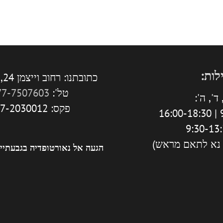
לות:
כתובתנו: רחוב וייצמן 24, גבעתיים.
טל':
77-7507603
ד', ה':
פקס: 077-2030012
9
 נא לתאם מראש)
הגעה אל נאורטופדיה בגבעתיי