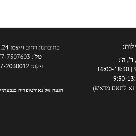
לות:
כתובתנו: רחוב וייצמן 24, גבעתיים.
טל':
77-7507603
ד', ה':
פקס: 077-2030012
9
 נא לתאם מראש)
הגעה אל נאורטופדיה בגבעתיי