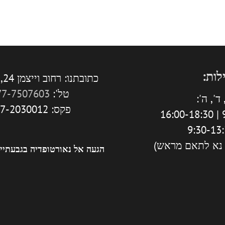
לות:
כתובתנו: רחוב וייצמן 24, גבעתיים.
טל':
77-7507603
ד', ה':
פקס: 077-2030012
9
 נא לתאם מראש)
הגעה אל נאורטופדיה בגבעתיי