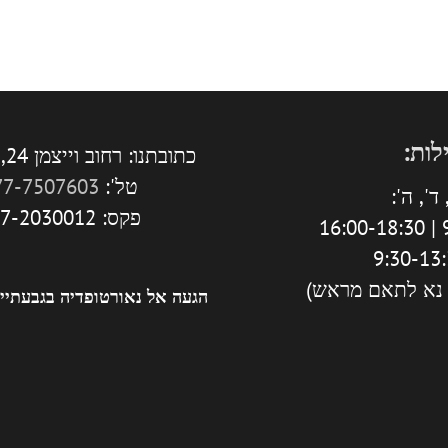
לות:
כתובתנו: רחוב וייצמן 24, גבעתיים.
טל':
77-7507603
ד', ה':
פקס: 077-2030012
9
 נא לתאם מראש)
הגעה אל נאורטופדיה בגבעתיי